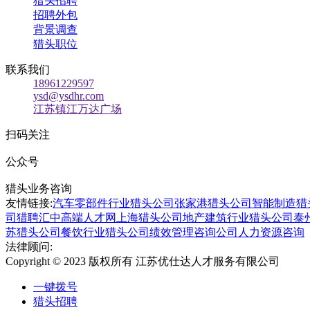
猎头招聘
招聘外包
背景调查
猎头职位
联系我们
18961229597
ysd@ysdhr.com
江苏镇江万达广场
扫码关注
公众号
猎头业务咨询
友情链接:
汽车零部件行业猎头公司
张家港猎头公司
智能制造猎
司
猎聘汇
中高端人才网
上海猎头公司
地产建筑行业猎头公司
泰
苏猎头公司
餐饮行业猎头公司
绩效管理咨询公司
人力资源咨询
法律顾问:
Copyright © 2023 版权所有 江苏优仕达人才服务有限公司
苏I
一键拨号
猎头招聘