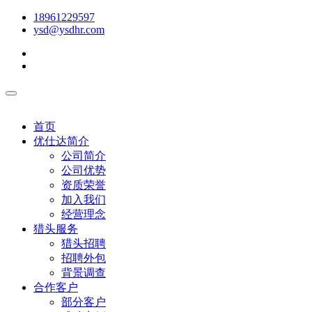
18961229597
ysd@ysdhr.com
首页
优仕达简介
公司简介
公司优势
资质荣誉
加入我们
经营理念
猎头服务
猎头招聘
招聘外包
背景调查
合作客户
部分客户