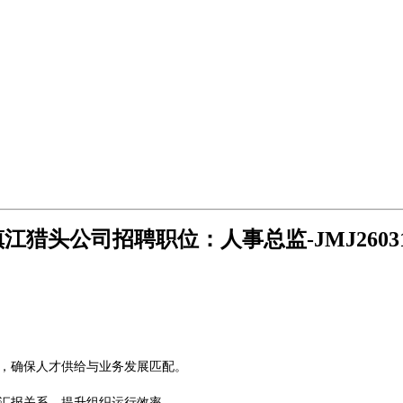
镇江
猎头公司招聘职位：
人事总监
-
JMJ
2603
划，确保人才供给与业务发展匹配。
及汇报关系，提升组织运行效率。