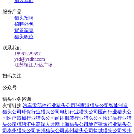
加入我们
服务产品
猎头招聘
招聘外包
背景调查
猎头职位
联系我们
18961229597
ysd@ysdhr.com
江苏镇江万达广场
扫码关注
公众号
猎头业务咨询
友情链接:
汽车零部件行业猎头公司
张家港猎头公司
智能制造
猎头公司
环保行业猎头公司
电机行业猎头公司
医药行业猎头公
司
医疗器械行业猎头公司
纺织服装行业猎头公司
快消品行业猎
头公司
猎聘汇
中高端人才网
上海猎头公司
地产建筑行业猎头公
司
泰州猎头公司
扬州猎头公司
苏州猎头公司
盐城猎头公司
常州